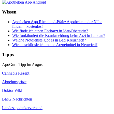
Wissen
Apotheken App Rheinland-Pfalz: Apotheke in der Nähe
finden – kostenlos!
Wie finde ich einen Facharzt in Idar-Oberstein?
Wie funktioniert die Krankmeldung beim Arzt in Landau?
Welche Notdienste gibt es in Bad Kreuznach?
Wie entschlüssle ich meine Arzneimittel in Neuwied?
Tipps
ApoGuru Tipp im August
Cannabis Rezept
Abnehmspritze
Doktor Wiki
BMG Nachrichten
Landesapothekerverband